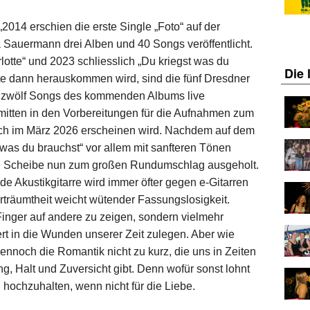
 erschien die erste Single „Foto“ auf der
Sauermann drei Alben und 40 Songs veröffentlicht.
otte“ und 2023 schliesslich „Du kriegst was du
Die 
tte dann herauskommen wird, sind die fünf Dresdner
le zwölf Songs des kommenden Albums live
mitten in den Vorbereitungen für die Aufnahmen zum
lich im März 2026 erscheinen wird. Nachdem auf dem
t was du brauchst“ vor allem mit sanfteren Tönen
ten Scheibe nun zum großen Rundumschlag ausgeholt.
e Akustikgitarre wird immer öfter gegen e-Gitarren
träumtheit weicht wütender Fassungslosigkeit.
Finger auf andere zu zeigen, sondern vielmehr
t in die Wunden unserer Zeit zulegen. Aber wie
noch die Romantik nicht zu kurz, die uns in Zeiten
, Halt und Zuversicht gibt. Denn wofür sonst lohnt
hochzuhalten, wenn nicht für die Liebe.