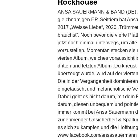
Rockhouse
ANSA SAUERMANN & BAND (DE) „2014
gleichnamigen EP. Seitdem hat Ansa 
2017 „Weisse Liebe“, 2020 „Trümmerl
brauchst“. Noch bevor die vierte Pla
jetzt noch einmal unterwegs, um al
vorzustellen. Momentan stecken sie 
vierten Album, welches voraussicht
dritten und letzten Album „Du kriegs
überzeugt wurde, wird auf der vier
Die in der Vergangenheit dominierend
eingetauscht und melancholische Ver
Dabei geht es nicht darum, mit dem 
darum, diesen unbequem und pointier
immer kommt bei Ansa Sauermann den
zunehmender Unsicherheit & Spaltung
es sich zu kämpfen und die Hoffnung 
www.facebook.com/ansasauermann